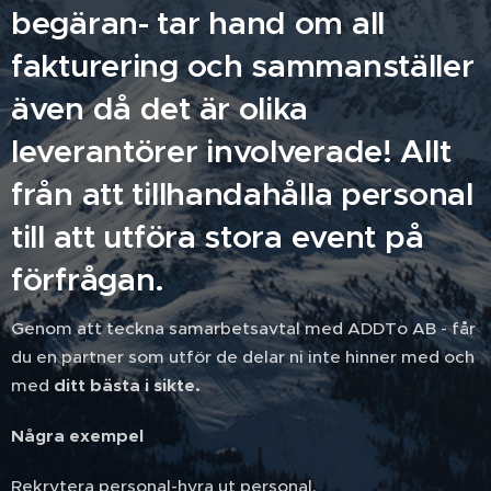
begäran- tar hand om all
fakturering och sammanställer
även då det är olika
leverantörer involverade! Allt
från att tillhandahålla personal
till att utföra stora event på
förfrågan.
Genom att teckna samarbetsavtal med ADDTo AB - får
du en partner som utför de delar ni inte hinner med och
med
ditt bästa i sikte.
Några exempel
Rekrytera personal-hyra ut personal.