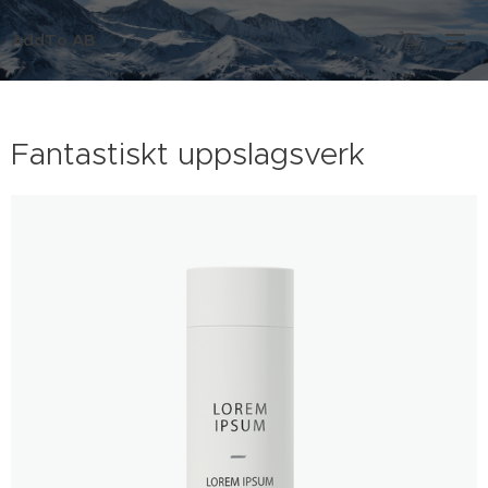
AddTo AB
Fantastiskt uppslagsverk