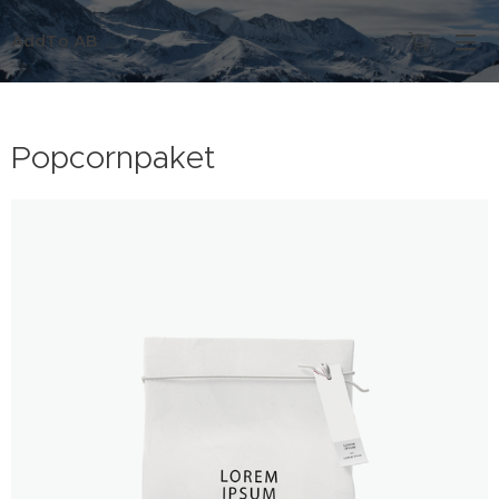
AddTo AB
Popcornpaket